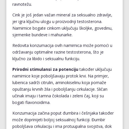
ravnotežu.
Cink je još jedan važan mineral za seksualno zdravlje,
jer igra ključnu ulogu u proizvodnji testosterona.
Namirnice bogate cinkom uključuju školjke, govedinu,
sjemenke bundeve i mahunarke.
Redovita konzumacija ovih namirnica može pomoći u
održavanju optimalne razine testosterona, što je
ključno za libido i seksualnu funkciju.
Prirodni stimulansi za potenciju
također uključuju
namirnice koje poboljšavaju protok krvi. Na primjer,
lubenica sadrži citrulin, aminokiselinu koja pomaže
opuštanju krvnih žila i poboljšanju cirkulacije. Sličan
učinak imaju i tamna čokolada i zeleni čaj, koji su
bogati flavonoidima.
Konzumacija začina poput đumbira i češnjaka također
može doprinijeti boljoj seksualnoj funkciji. Đumbir
poboljšava cirkulaciju i ima protuupalna svojstva, dok