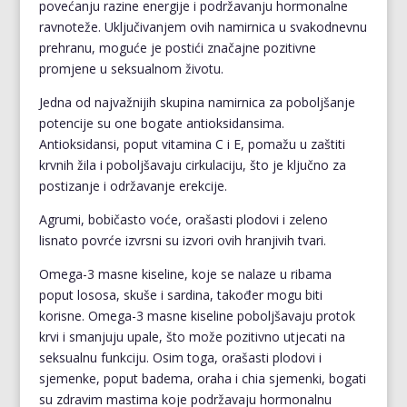
povećanju razine energije i podržavanju hormonalne
ravnoteže. Uključivanjem ovih namirnica u svakodnevnu
prehranu, moguće je postići značajne pozitivne
promjene u seksualnom životu.
Jedna od najvažnijih skupina namirnica za poboljšanje
potencije su one bogate antioksidansima.
Antioksidansi, poput vitamina C i E, pomažu u zaštiti
krvnih žila i poboljšavaju cirkulaciju, što je ključno za
postizanje i održavanje erekcije.
Agrumi, bobičasto voće, orašasti plodovi i zeleno
lisnato povrće izvrsni su izvori ovih hranjivih tvari.
Omega-3 masne kiseline, koje se nalaze u ribama
poput lososa, skuše i sardina, također mogu biti
korisne. Omega-3 masne kiseline poboljšavaju protok
krvi i smanjuju upale, što može pozitivno utjecati na
seksualnu funkciju. Osim toga, orašasti plodovi i
sjemenke, poput badema, oraha i chia sjemenki, bogati
su zdravim mastima koje podržavaju hormonalnu