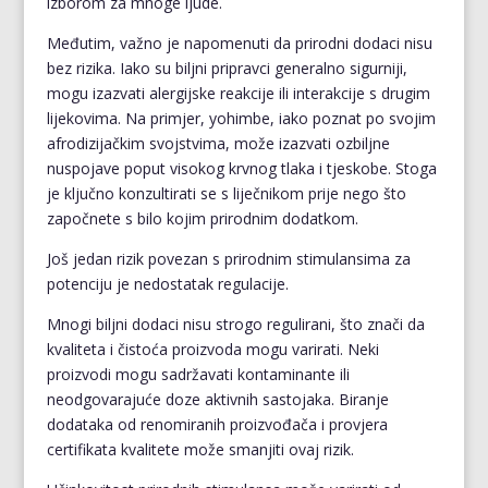
izborom za mnoge ljude.
Međutim, važno je napomenuti da prirodni dodaci nisu
bez rizika. Iako su biljni pripravci generalno sigurniji,
mogu izazvati alergijske reakcije ili interakcije s drugim
lijekovima. Na primjer, yohimbe, iako poznat po svojim
afrodizijačkim svojstvima, može izazvati ozbiljne
nuspojave poput visokog krvnog tlaka i tjeskobe. Stoga
je ključno konzultirati se s liječnikom prije nego što
započnete s bilo kojim prirodnim dodatkom.
Još jedan rizik povezan s prirodnim stimulansima za
potenciju je nedostatak regulacije.
Mnogi biljni dodaci nisu strogo regulirani, što znači da
kvaliteta i čistoća proizvoda mogu varirati. Neki
proizvodi mogu sadržavati kontaminante ili
neodgovarajuće doze aktivnih sastojaka. Biranje
dodataka od renomiranih proizvođača i provjera
certifikata kvalitete može smanjiti ovaj rizik.