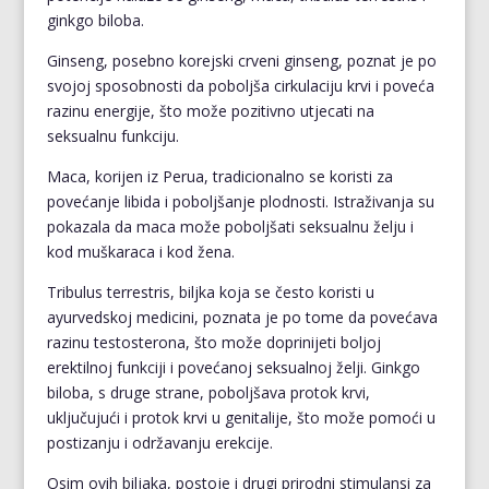
ginkgo biloba.
Ginseng, posebno korejski crveni ginseng, poznat je po
svojoj sposobnosti da poboljša cirkulaciju krvi i poveća
razinu energije, što može pozitivno utjecati na
seksualnu funkciju.
Maca, korijen iz Perua, tradicionalno se koristi za
povećanje libida i poboljšanje plodnosti. Istraživanja su
pokazala da maca može poboljšati seksualnu želju i
kod muškaraca i kod žena.
Tribulus terrestris, biljka koja se često koristi u
ayurvedskoj medicini, poznata je po tome da povećava
razinu testosterona, što može doprinijeti boljoj
erektilnoj funkciji i povećanoj seksualnoj želji. Ginkgo
biloba, s druge strane, poboljšava protok krvi,
uključujući i protok krvi u genitalije, što može pomoći u
postizanju i održavanju erekcije.
Osim ovih biljaka, postoje i drugi
prirodni stimulansi za