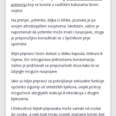
potenciju
koji se koriste u različitim kulturama širom
svijeta.
Na primjer, yohimbe, biljka iz Afrike, poznata je po
svojim afrodizijačkim svojstvima. Međutim, važno je
napomenuti da yohimbe može imati i nuspojave, stoga
je preporučljivo konzultirati se s liječnikom prije
upotrebe.
Biljni pripravci često dolaze u obliku kapsula, tinktura ili
čajeva, što omogućava jednostavnu konzumaciju.
Važno je pridržavati se preporučenih doza kako bi se
izbjegle moguće nuspojave.
Iako su biljni pripravci za poboljšanje seksualne funkcije
općenito sigurniji od sintetičkih lijekova, uvijek postoji
mogućnost alergijskih reakcija ili interakcija s drugim
lijekovima.
Učinkovitost biljnih pripravaka može varirati od osobe
do osobe, a neki ljudi mogu osjetiti značajne koristi dok