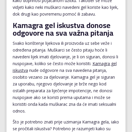
kako doprinosi pojačanom užitku. Također se može
vidjeti kako neki muškarci navedeni gel koriste kao lijek,
dok drugi kao povremenu pomoć ili zabavu.
Kamagra gel iskustva donose
odgovore na sva važna pitanja
Svako korištenje lijekova ili proizvoda uz sebe veže i
određena pitanja. Muškarci se često pitaju hoće li
navedeni lijek imati djelovanje, je li on siguran, donosi li
nuspojave, koliko se često može koristiti.
Kamagra gel
iskustva
nude odgovore na sva navedena pitanja,
osobito vezano za djelovanje. Kamagra gel je siguran
za uporabu, njegovo djelovanje je brže nego kod
ostalih preparata za liječenje impotencije, ne donosi
nuspojave ako se koristi prema uputama i može se
koristiti onda kada muškarac zna da će imati seksualni
odnos.
Što je potrebno znati prije uzimanja Kamagra gela, iako
se pročitali iskustva? Potrebno je razumjeti kako su