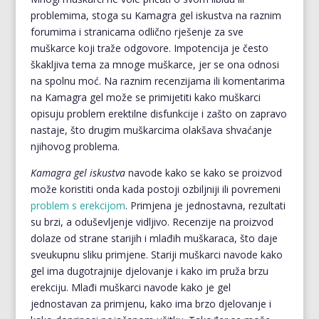
problemima, stoga su Kamagra gel iskustva na raznim
forumima i stranicama odlično rješenje za sve
muškarce koji traže odgovore. Impotencija je često
škakljiva tema za mnoge muškarce, jer se ona odnosi
na spolnu moć. Na raznim recenzijama ili komentarima
na Kamagra gel može se primijetiti kako muškarci
opisuju problem erektilne disfunkcije i zašto on zapravo
nastaje, što drugim muškarcima olakšava shvaćanje
njihovog problema.
Kamagra gel iskustva
navode kako se kako se proizvod
može koristiti onda kada postoji ozbiljniji ili povremeni
problem s erekcijom
. Primjena je jednostavna, rezultati
su brzi, a oduševljenje vidljivo. Recenzije na proizvod
dolaze od strane starijih i mlađih muškaraca, što daje
sveukupnu sliku primjene. Stariji muškarci navode kako
gel ima dugotrajnije djelovanje i kako im pruža brzu
erekciju. Mlađi muškarci navode kako je gel
jednostavan za primjenu, kako ima brzo djelovanje i