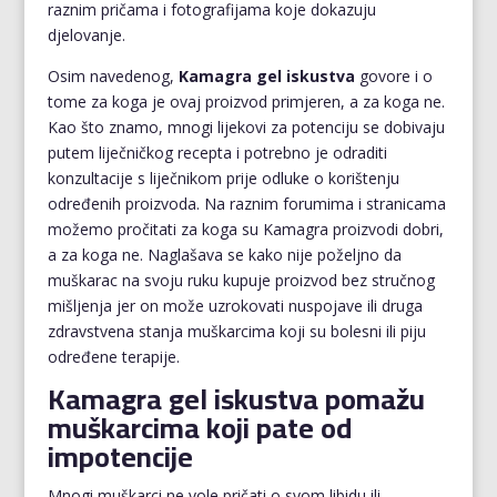
raznim pričama i fotografijama koje dokazuju
djelovanje.
Osim navedenog,
Kamagra gel iskustva
govore i o
tome za koga je ovaj proizvod primjeren, a za koga ne.
Kao što znamo, mnogi lijekovi za potenciju se dobivaju
putem liječničkog recepta i potrebno je odraditi
konzultacije s liječnikom prije odluke o korištenju
određenih proizvoda. Na raznim forumima i stranicama
možemo pročitati za koga su Kamagra proizvodi dobri,
a za koga ne. Naglašava se kako nije poželjno da
muškarac na svoju ruku kupuje proizvod bez stručnog
mišljenja jer on može uzrokovati nuspojave ili druga
zdravstvena stanja muškarcima koji su bolesni ili piju
određene terapije.
Kamagra gel iskustva pomažu
muškarcima koji pate od
impotencije
Mnogi muškarci ne vole pričati o svom libidu ili