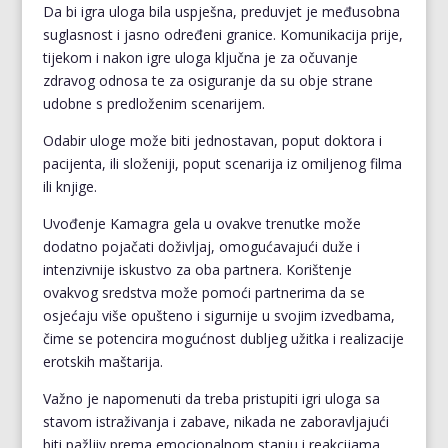
Da bi igra uloga bila uspješna, preduvjet je međusobna
suglasnost i jasno određeni granice. Komunikacija prije,
tijekom i nakon igre uloga ključna je za očuvanje
zdravog odnosa te za osiguranje da su obje strane
udobne s predloženim scenarijem.
Odabir uloge može biti jednostavan, poput doktora i
pacijenta, ili složeniji, poput scenarija iz omiljenog filma
ili knjige.
Uvođenje Kamagra gela u ovakve trenutke može
dodatno pojačati doživljaj, omogućavajući duže i
intenzivnije iskustvo za oba partnera. Korištenje
ovakvog sredstva može pomoći partnerima da se
osjećaju više opušteno i sigurnije u svojim izvedbama,
čime se potencira mogućnost dubljeg užitka i realizacije
erotskih maštarija.
Važno je napomenuti da treba pristupiti igri uloga sa
stavom istraživanja i zabave, nikada ne zaboravljajući
biti pažljiv prema emocionalnom stanju i reakcijama