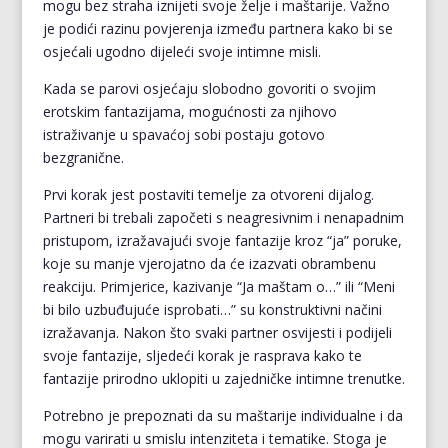
mogu bez straha iznijeti svoje želje i maštarije. Važno
je podići razinu povjerenja između partnera kako bi se
osjećali ugodno dijeleći svoje intimne misli.
Kada se parovi osjećaju slobodno govoriti o svojim
erotskim fantazijama, mogućnosti za njihovo
istraživanje u spavaćoj sobi postaju gotovo
bezgranične.
Prvi korak jest postaviti temelje za otvoreni dijalog.
Partneri bi trebali započeti s neagresivnim i nenapadnim
pristupom, izražavajući svoje fantazije kroz “ja” poruke,
koje su manje vjerojatno da će izazvati obrambenu
reakciju. Primjerice, kazivanje “Ja maštam o…” ili “Meni
bi bilo uzbuđujuće isprobati…” su konstruktivni načini
izražavanja. Nakon što svaki partner osvijesti i podijeli
svoje fantazije, sljedeći korak je rasprava kako te
fantazije prirodno uklopiti u zajedničke intimne trenutke.
Potrebno je prepoznati da su maštarije individualne i da
mogu varirati u smislu intenziteta i tematike. Stoga je