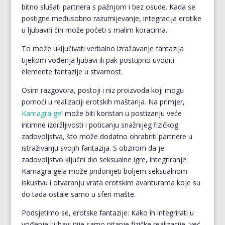
bitno slušati partnera s pažnjom i bez osude. Kada se
postigne međusobno razumijevanje, integracija erotike
u ljubavni čin može početi s malim koracima.
To može uključivati verbalno izražavanje fantazija
tijekom vođenja ljubavi ili pak postupno uvoditi
elemente fantazije u stvarnost.
Osim razgovora, postoji i niz proizvoda koji mogu
pomoći u realizaciji erotskih maštarija. Na primjer,
Kamagra gel
može biti koristan u postizanju veće
intimne izdržljivosti i poticanju snažnijeg fizičkog
zadovoljstva, što može dodatno ohrabriti partnere u
istraživanju svojih fantazija. S obzirom da je
zadovoljstvo ključni dio seksualne igre, integriranje
Kamagra gela može pridonijeti boljem seksualnom
iskustvu i otvaranju vrata erotskim avanturama koje su
do tada ostale samo u sferi mašte.
Podsjetimo se, erotske fantazije: Kako ih integrirati u
vođenje ljubavi nije samo pitanje fizičke realizacije, već