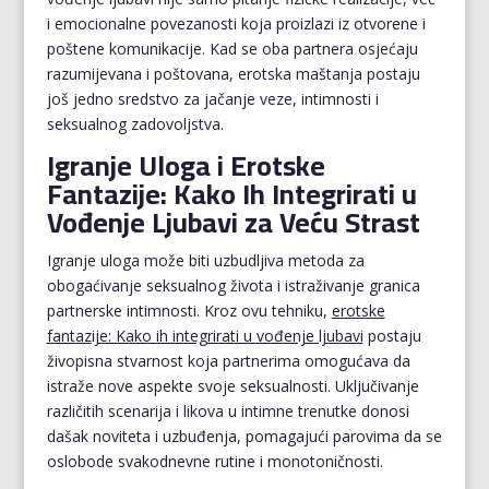
i emocionalne povezanosti koja proizlazi iz otvorene i
poštene komunikacije. Kad se oba partnera osjećaju
razumijevana i poštovana, erotska maštanja postaju
još jedno sredstvo za jačanje veze, intimnosti i
seksualnog zadovoljstva.
Igranje Uloga i Erotske
Fantazije: Kako Ih Integrirati u
Vođenje Ljubavi za Veću Strast
Igranje uloga može biti uzbudljiva metoda za
obogaćivanje seksualnog života i istraživanje granica
partnerske intimnosti. Kroz ovu tehniku,
erotske
fantazije: Kako ih integrirati u vođenje ljubavi
postaju
živopisna stvarnost koja partnerima omogućava da
istraže nove aspekte svoje seksualnosti. Uključivanje
različitih scenarija i likova u intimne trenutke donosi
dašak noviteta i uzbuđenja, pomagajući parovima da se
oslobode svakodnevne rutine i monotoničnosti.