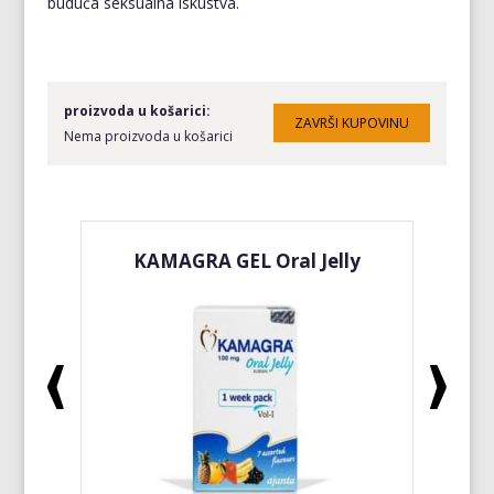
buduća seksualna iskustva.
proizvoda u košarici:
Nema proizvoda u košarici
KAMAGRA GEL Oral Jelly
KA