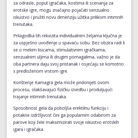
za odrasle, poput igračaka, kostima ili scenarija za
erotske igre, mogu značajno pojačati senzualno
iskustvo i pružiti novu dimenziju užitka prilikom intimnih
trenutaka.
Prilagodba tih rekvizita individualnim željama ključna je
za uspješno uvođenje u spavaću sobu. Bez obzira radi li
se o mekim lisicama, stimulativnim igračkama,
senzualnim uljima ili drugim pomagalima, važno je da
oba partnera daju svoj pristanak i osjećaju se komotno
s predloženom vrstom igre.
Korištenje Kamagra gela može pridonijeti ovom
procesu, olakšavajući fizičku izvedbu i produljujući
trajanje intimnih trenutaka.
Sposobnost gela da poboljša erektilnu funkciju i
potakne izdržljivost čini ga popularnim odabirom za
parove koji žele maksimizirati svoje iskustvo erotskih
igara i igračaka.