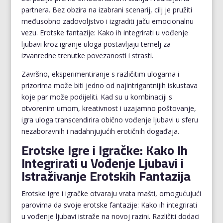
partnera. Bez obzira na izabrani scenarij, cilj je pružiti
međusobno zadovoljstvo i izgraditi jaču emocionalnu
vezu. Erotske fantazije: Kako ih integrirati u vođenje
ljubavi kroz igranje uloga postavljaju temelj za
izvanredne trenutke povezanosti i strasti.
Završno, eksperimentiranje s različitim ulogama i
prizorima može biti jedno od najintrigantnijih iskustava
koje par može podijeliti. Kad su u kombinaciji s
otvorenim umom, kreativnost i uzajamno poštovanje,
igra uloga transcendirira obično vođenje ljubavi u sferu
nezaboravnih i nadahnjujućih erotičnih događaja.
Erotske Igre i Igračke: Kako Ih
Integrirati u Vođenje Ljubavi i
Istraživanje Erotskih Fantazija
Erotske igre i igračke otvaraju vrata mašti, omogućujući
parovima da svoje erotske fantazije: Kako ih integrirati
u vođenje ljubavi istraže na novoj razini. Različiti dodaci