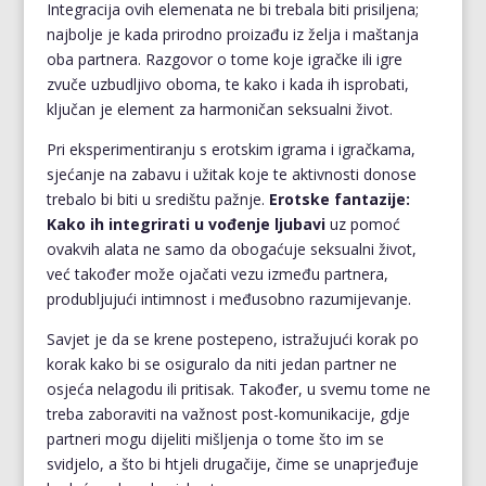
Integracija ovih elemenata ne bi trebala biti prisiljena;
najbolje je kada prirodno proizađu iz želja i maštanja
oba partnera. Razgovor o tome koje igračke ili igre
zvuče uzbudljivo oboma, te kako i kada ih isprobati,
ključan je element za harmoničan seksualni život.
Pri eksperimentiranju s erotskim igrama i igračkama,
sjećanje na zabavu i užitak koje te aktivnosti donose
trebalo bi biti u središtu pažnje.
Erotske fantazije:
Kako ih integrirati u vođenje ljubavi
uz pomoć
ovakvih alata ne samo da obogaćuje seksualni život,
već također može ojačati vezu između partnera,
produbljujući intimnost i međusobno razumijevanje.
Savjet je da se krene postepeno, istražujući korak po
korak kako bi se osiguralo da niti jedan partner ne
osjeća nelagodu ili pritisak. Također, u svemu tome ne
treba zaboraviti na važnost post-komunikacije, gdje
partneri mogu dijeliti mišljenja o tome što im se
svidjelo, a što bi htjeli drugačije, čime se unaprjeđuje